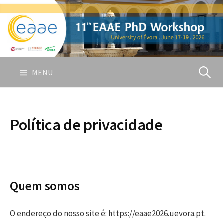
Skip
to
content
Pesquis
MENU
por:
Política de privacidade
Quem somos
O endereço do nosso site é: https://eaae2026.uevora.pt.